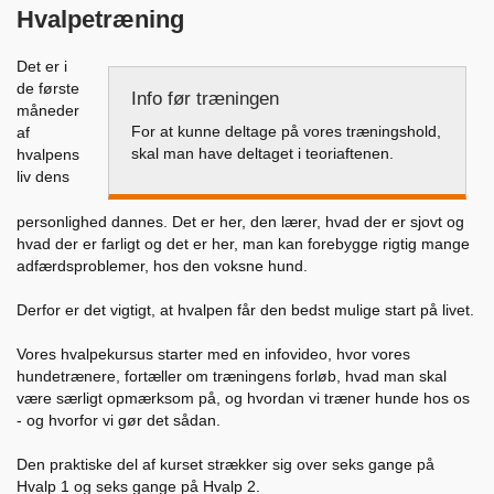
Hvalpetræning
Det er i
de første
Info før træningen
måneder
For at kunne deltage på vores træningshold,
af
skal man have deltaget i teoriaftenen.
hvalpens
liv dens
personlighed dannes. Det er her, den lærer, hvad der er sjovt og
hvad der er farligt og det er her, man kan forebygge rigtig mange
adfærdsproblemer, hos den voksne hund.
Derfor er det vigtigt, at hvalpen får den bedst mulige start på livet.
Vores hvalpekursus starter med en infovideo, hvor vores
hundetrænere, fortæller om træningens forløb, hvad man skal
være særligt opmærksom på, og hvordan vi træner hunde hos os
- og hvorfor vi gør det sådan.
Den praktiske del af kurset strækker sig over seks gange på
Hvalp 1 og seks gange på Hvalp 2.