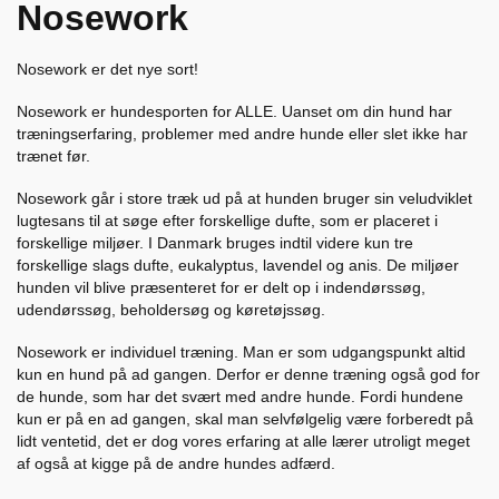
Nosework
Nosework er det nye sort!
Nosework er hundesporten for ALLE. Uanset om din hund har
træningserfaring, problemer med andre hunde eller slet ikke har
trænet før.
Nosework går i store træk ud på at hunden bruger sin veludviklet
lugtesans til at søge efter forskellige dufte, som er placeret i
forskellige miljøer. I Danmark bruges indtil videre kun tre
forskellige slags dufte, eukalyptus, lavendel og anis. De miljøer
hunden vil blive præsenteret for er delt op i indendørssøg,
udendørssøg, beholdersøg og køretøjssøg.
Nosework er individuel træning. Man er som udgangspunkt altid
kun en hund på ad gangen. Derfor er denne træning også god for
de hunde, som har det svært med andre hunde. Fordi hundene
kun er på en ad gangen, skal man selvfølgelig være forberedt på
lidt ventetid, det er dog vores erfaring at alle lærer utroligt meget
af også at kigge på de andre hundes adfærd.